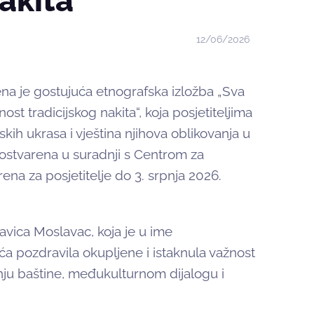
akita
12/06/2026
ena je gostujuća etnografska izložba „Sva
ost tradicijskog nakita“, koja posjetiteljima
skih ukrasa i vještina njihova oblikovanja u
e ostvarena u suradnji s Centrom za
rena za posjetitelje do 3. srpnja 2026.
lavica Moslavac, koja je u ime
a pozdravila okupljene i istaknula važnost
ju baštine, međukulturnom dijalogu i