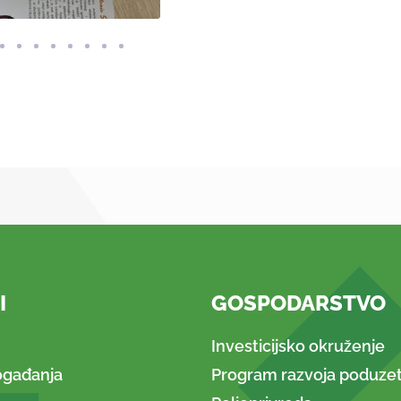
I
GOSPODARSTVO
Investicijsko okruženje
ogađanja
Program razvoja poduzet