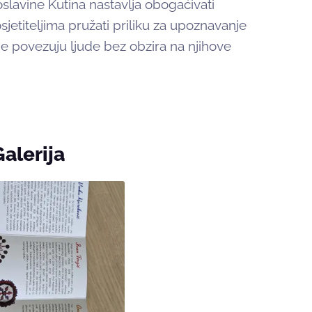
lavine Kutina nastavlja obogaćivati
etiteljima pružati priliku za upoznavanje
 koje povezuju ljude bez obzira na njihove
Galerija