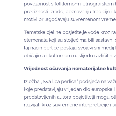
povezanost s folklornom i etnografskom b
preciznosti izrade, poznavanju tradicije i
motivi prilagođavaju suvremenom vreme
Tematske cjeline posjetitelje vode kroz ra
elemenata koji su stoljećima bili sastavni 
taj način perlice postaju svojevrsni medij 
običajima i kulturnom naslijeđu različitih 
Vrijednost očuvanja nematerijalne kul
Izložba „Sva lica perlica“ podsjeća na važn
koje predstavljaju vrijedan dio europske i
predstavljenih autora posjetitelji mogu otkr
razvijati kroz suvremene interpretacije i u