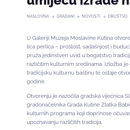
umijeću izrade n
NASLOVNA
GRAĐANI
NOVOSTI
DRUŠTVO
U Galeriji Muzeja Moslavine Kutina otvor
lica perlica – prošlost, sadašnjost i budućn
pruža jedinstven uvid u bogatstvo tradicij
različitim kulturnim sredinama. Izložba j
tradicijsku kulturnu baštinu te ostaje otvo
godine.
Otvorenju je nazočila gradska vijećnica S
gradonačelnika Grada Kutine Zlatka Babić
kulturnih programa koji doprinose očuvan
upoznavanju različitih tradicija.