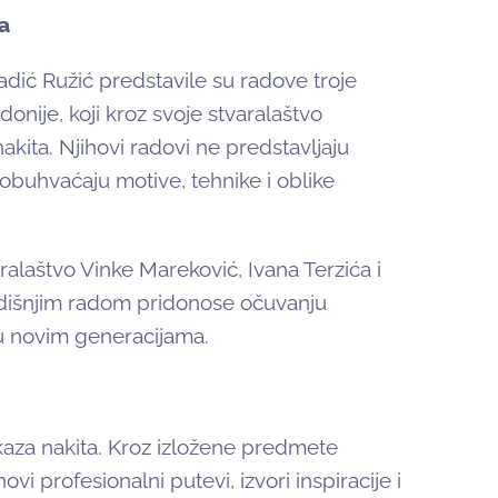
a
adić Ružić predstavile su radove troje
donije, koji kroz svoje stvaralaštvo
 nakita. Njihovi radovi ne predstavljaju
 obuhvaćaju motive, tehnike i oblike
varalaštvo Vinke Mareković, Ivana Terzića i
odišnjim radom pridonose očuvanju
ju novim generacijama.
aza nakita. Kroz izložene predmete
vi profesionalni putevi, izvori inspiracije i