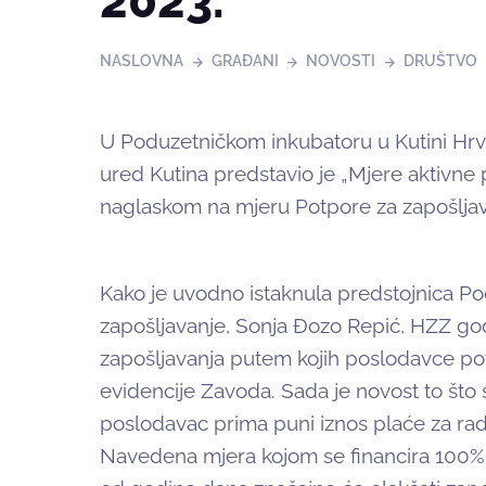
2023.”
NASLOVNA
GRAĐANI
NOVOSTI
DRUŠTVO
U Poduzetničkom inkubatoru u Kutini Hrv
ured Kutina predstavio je „Mjere aktivne p
naglaskom na mjeru Potpore za zapošljav
Kako je uvodno istaknula predstojnica 
zapošljavanje, Sonja Đozo Repić, HZZ go
zapošljavanja putem kojih poslodavce poti
evidencije Zavoda. Sada je novost to što 
poslodavac prima puni iznos plaće za rad
Navedena mjera kojom se financira 100% t