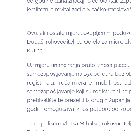
od godine dana značajno će olakšati zapošlj
kvalitetnija revitalizacija Sisačko-moslava
Ovu, ali i ostale mjere, okupljenim poduze
Dudaš, rukovoditeljica Odjela za mjere ak
Kutina.
Uz mjeru financiranja bruto iznosa plaće,
samozapošljavanje na 15.000 eura bez obzi
registriraju. Treća mjera je i mobilnost 
samozapošljavanje koji su registrirani na p
prebivalište te preselili iz drugih župani
godini omogućava iznos potpore od 7000
Tom prilikom Vlatka Mihalke, rukovoditel