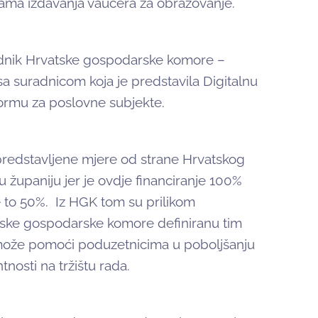
ama izdavanja vaučera za obrazovanje.
jednik Hrvatske gospodarske komore –
a suradnicom koja je predstavila Digitalnu
ormu za poslovne subjekte.
predstavljene mjere od strane Hrvatskog
u županiju jer je ovdje financiranje 100%
e to 50%. Iz HGK tom su prilikom
atske gospodarske komore definiranu tim
 može pomoći poduzetnicima u poboljšanju
nosti na tržištu rada.