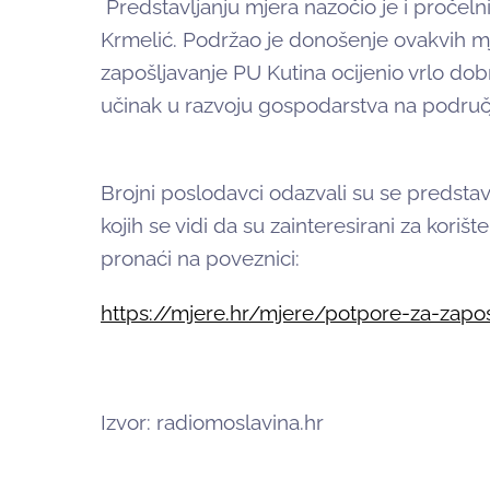
Predstavljanju mjera nazočio je i pročel
Krmelić. Podržao je donošenje ovakvih m
zapošljavanje PU Kutina ocijenio vrlo do
učinak u razvoju gospodarstva na području
Brojni poslodavci odazvali su se predstavlj
kojih se vidi da su zainteresirani za kori
pronaći na poveznici:
https://mjere.hr/mjere/potpore-za-zapos
Izvor: radiomoslavina.hr