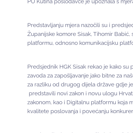
PU Kutina poslodavce je upoznala s mjer
Predstavljanju mjera nazočili su i preds
Županijske komore Sisak, Tihomir Babić, s
platformu, odnosno komunikacijsku platf
Predsjednik HGK Sisak rekao je kako su 
zavoda za zapošljavanje jako bitne za naš
za razliku od drugog dijela države gdje j
predstavili novi zakon i novu ulogu Hrv
zakonom, kao i Digitalnu platformu koja
kvalitete poslovanja i povećanju konkurent