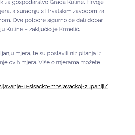
nik za gospodarstvo Grada Kutine, Hrvoje
jera, a suradnju s Hrvatskim zavodom za
brom. Ove potpore sigurno će dati dobar
 Kutine – zaključio je Krmelić.
anju mjera, te su postavili niz pitanja iz
štenje ovih mjera. Više o mjerama možete
ljavanje-u-sisacko-moslavackoj-zupaniji/