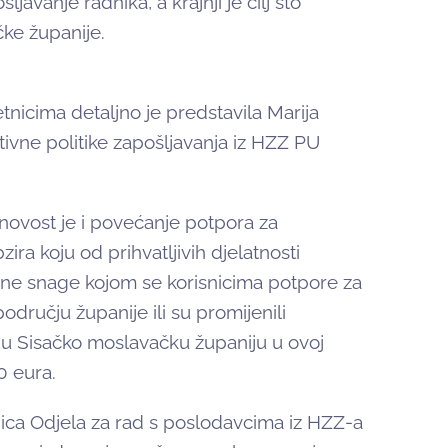
avanje radnika, a krajnji je cilj što
čke županije.
tnicima detaljno je predstavila Marija
tivne politike zapošljavanja iz HZZ PU
 novost je i povećanje potpora za
ra koju od prihvatljivih djelatnosti
radne snage kojom se korisnicima potpore za
odručju županije ili su promijenili
ja u Sisačko moslavačku županiju u ovoj
 eura.
jica Odjela za rad s poslodavcima iz HZZ-a