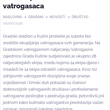
vatrogasaca
NASLOVNA
GRAĐANI
NOVOSTI
DRUŠTVO
06/06/2026
Gradski stadion u Kutini protekle je subote bio
središte okupljanja vatrogasaca svih generacija. Na
Gradskom vatrogasnom natjecanju Vatrogasne
zajednice Grada Kutine sudjelovalo je ukupno 28
natjecateljskih ekipa, među kojima 14 ekipa djece i
mladeži te 14 ekipa odraslih vatrogasaca. Kroz niz
zahtjevnih vatrogasnih disciplina svoje znanje,
uvježbanost i timski duh pokazali su članovi
dobrovoljnih vatrogasnih društava i profesionalne
vatrogasne postrojbe s područja grada, potvrdivši još
jednom kako kutinsko vatrogastvo predstavlja važan
oslonac sigurnosti lokalne zajednice.