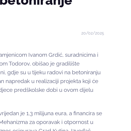
u betoniranje
20/02/2025
zamjenicom Ivanom Grdić, suradnicima i
om Todorov, obišao je gradilište
ni, gdje su u tijeku radovi na betoniranju
 napredak u realizaciji projekta koji će
 djece predškolske dobi u ovom dijelu
ijedan je 1,3 milijuna eura, a financira se
Mehanizma za oporavak i otpornost u
iznos osigurava Grad Kutina. Izvođač