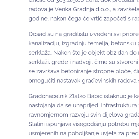
radova je Venka Gradnja d.o.o., a završeta
godine, nakon čega će vrtić započeti s 
Dosad su na gradilištu izvedeni svi pripre
kanalizaciju, izgradnju temelja, betonsku 
serklaža. Nakon što je objekt obzidan do r
serklaži, grede i nadvoji, čime su stvoreni
se završava betoniranje stropne ploče, čim
omogućiti nastavak građevinskih radova s
Gradonačelnik Zlatko Babić istaknuo je ka
nastojanja da se unaprijedi infrastruktura
ravnomjernom razvoju svih dijelova grada
Slatini ispunjava višegodišnju potrebu mje
usmjerenih na poboljšanje uvjeta za pred