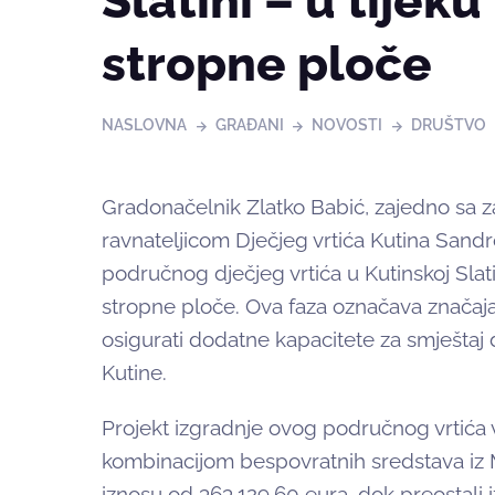
Slatini – u tijek
stropne ploče
NASLOVNA
GRAĐANI
NOVOSTI
DRUŠTVO
Gradonačelnik Zlatko Babić, zajedno sa 
ravnateljicom Dječjeg vrtića Kutina Sandr
područnog dječjeg vrtića u Kutinskoj Slati
stropne ploče. Ova faza označava značajan
osigurati dodatne kapacitete za smještaj
Kutine.
Projekt izgradnje ovog područnog vrtića vr
kombinacijom bespovratnih sredstava iz 
iznosu od 363.129,60 eura, dok preostali 