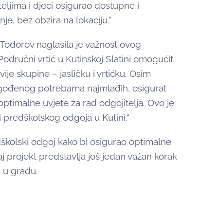
teljima i djeci osigurao dostupne i
je, bez obzira na lokaciju.“
 Todorov naglasila je važnost ovog
„Područni vrtić u Kutinskoj Slatini omogućit
ije skupine – jasličku i vrtićku. Osim
agođenog potrebama najmlađih, osigurat
optimalne uvjete za rad odgojitelja. Ovo je
 predškolskog odgoja u Kutini.“
dškolski odgoj kako bi osigurao optimalne
aj projekt predstavlja još jedan važan korak
a u gradu.