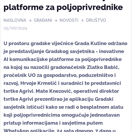
platforme za poljoprivrednike
NASLOVNA
GRAĐANI
NOVOSTI
DRUŠTVO
05/06/2024
U prostoru gradske vijećnice Grada Kutine održano
je predstavljanje Gradskog savjetnika - inovativne
AI komunikacijske platforme za poljoprivrednike
na kojoj su nazočili gradonačelnik Zlatko Babić,
pročelnik UO za gospodarstvo, poduzetništvo i
razvoj, Hrvoje Krmelić i suradnici te predstavnici
tvrtke Agrivi. Mate Knezović, operativni direktor
tvrtke Agrivi prezentirao je aplikaciju Gradski
savjetnik ističući kako se radi o besplatnom alatu
koji poljoprivrednicima omogućuje jednostavan
pristup informacijama i savjetima putem
WhatsApp aplikacije, 24 sata dnevno, 7 dana u