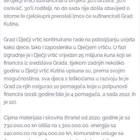
se dječji vrtići sufinancirali u omjeru 30% država, 30%
osnivač, 30% roditelji, no do sada nije došla obavijest o
istome te cjelokupni preostali iznos će sufinancirati Grad
Kutina.
Grad i Dječji vrtić kontinuirano rade na poboljšanju uvjeta
kako djece, tako i zaposlenika u Dječjem vrtiću. U fazi
izgradnje je i Dječji vrtić vrijedan 25 milijuna kuna koji se
financira iz sredstava Grada, tijekom zadnjih nekoliko
godina u Dječji vrtić Kutina upisana su, prema svojim
mogućnostima, sva djeca s teškoćama u razvoju te je
Grad za njih osigurao 10 pomagača koje u potpunosti
financira (2018. godine bilo je 4 pomagača, a sada 2022. ih
je 10).
Cijena materijala i sirovina (hrane) od 2020. godine je sa
730.000,00 kn otišla na 1.300.000,00, energija sa
240.000,00 na 904.000,00 kn, komunalne usluge sa