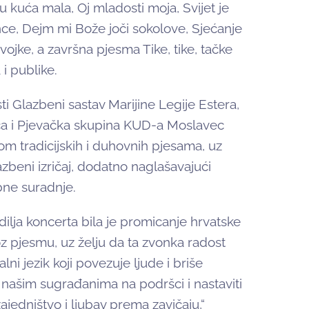
 kuća mala, Oj mladosti moja, Svijet je
unce, Dejm mi Bože joči sokolove, Sjećanje
vojke, a završna pjesma Tike, tike, tačke
i publike.
i Glazbeni sastav Marijine Legije Estera,
ca i Pjevačka skupina KUD-a Moslavec
om tradicijskih i duhovnih pjesama, uz
zbeni izričaj, dodatno naglašavajući
bne suradnje.
ilja koncerta bila je promicanje hrvatske
oz pjesmu, uz želju da ta zvonka radost
ni jezik koji povezuje ljude i briše
 našim sugrađanima na podršci i nastaviti
ajedništvo i ljubav prema zavičaju,“