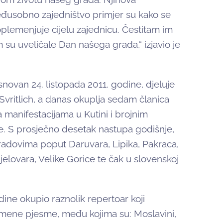
međusobno zajedništvo primjer su kako se
plemenjuje cijelu zajednicu. Čestitam im
su uveličale Dan našega grada,“ izjavio je
novan 24. listopada 2011. godine, djeluje
Svritlich, a danas okuplja sedam članica
 manifestacijama u Kutini i brojnim
e. S prosječno desetak nastupa godišnje,
radovima poput Daruvara, Lipika, Pakraca,
elovara, Velike Gorice te čak u slovenskoj
ine okupio raznolik repertoar koji
emene pjesme, među kojima su: Moslavini,