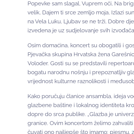
Popevke sam slagal, Vuprem oči, Na brigu
velik, Dajem ti srce zemljo moja, Izlazi s
na Vela Luku, Ljubav se ne trži, Dobre dje
izvedena je uz sudjelovanje svih izvođača 
Osim domaćina, koncert su obogatili i gost
Pjevačka skupina Hrvatska žena Garešni
Voloder. Gosti su se predstavili repertoar
bogatu narodnu nošnju i prepoznatljiv gla
vrijednost kulturne raznolikosti i međuso
Kako poručuju članice ansambla, ideja vod
glazbene baštine i lokalnog identiteta kr
dopre do srca publike. „Glazba je univerzal
granice. Ovim koncertom želimo zahvaliti
čuvati ono najljepše što imamo: pjesmu, z