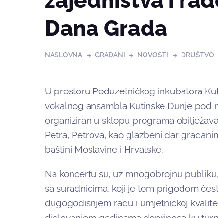
zajedništva i ra
Dana Grada
NASLOVNA
GRAĐANI
NOVOSTI
DRUŠTVO
U prostoru Poduzetničkog inkubatora Kuti
vokalnog ansambla Kutinske Dunje pod n
organiziran u sklopu programa obilježava
Petra, Petrova, kao glazbeni dar građanim
baštini Moslavine i Hrvatske.
Na koncertu su, uz mnogobrojnu publiku, 
sa suradnicima, koji je tom prigodom čes
dugogodišnjem radu i umjetničkoj kvalite
djelovanjem godinama doprinose kulturn