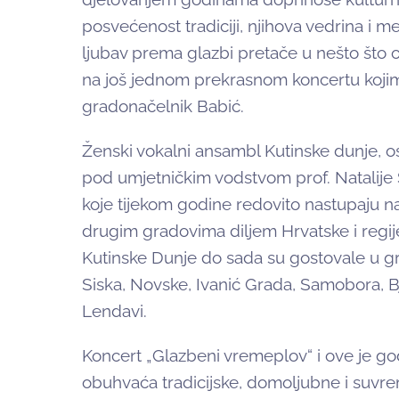
posvećenost tradiciji, njihova vedrina i 
ljubav prema glazbi pretače u nešto što o
na još jednom prekrasnom koncertu kojim 
gradonačelnik Babić.
Ženski vokalni ansambl Kutinske dunje, os
pod umjetničkim vodstvom prof. Natalije 
koje tijekom godine redovito nastupaju na
drugim gradovima diljem Hrvatske i regij
Kutinske Dunje do sada su gostovale u g
Siska, Novske, Ivanić Grada, Samobora, Bj
Lendavi.
Koncert „Glazbeni vremeplov“ i ove je god
obuhvaća tradicijske, domoljubne i suvr