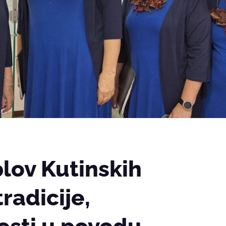
lov Kutinskih
radicije,