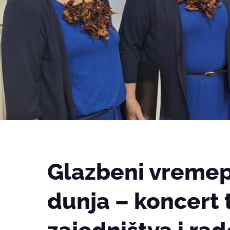
Glazbeni vremep
dunja – koncert t