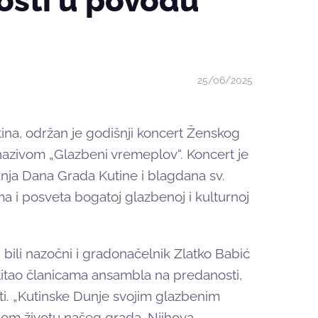
dosti u povodu
25/06/2025
na, održan je godišnji koncert Ženskog
azivom „Glazbeni vremeplov“. Koncert je
nja Dana Grada Kutine i blagdana sv.
a i posveta bogatoj glazbenoj i kulturnoj
bili nazočni i gradonačelnik Zlatko Babić
titao članicama ansambla na predanosti,
ti. „Kutinske Dunje svojim glazbenim
om životu našeg grada. Njihova