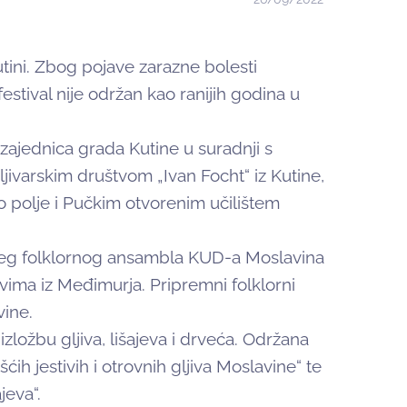
Kutini. Zbog pojave zarazne bolesti
stival nije održan kao ranijih godina u
 zajednica grada Kutine u suradnji s
Gljivarskim društvom „Ivan Focht“ iz Kutine,
polje i Pučkim otvorenim učilištem
čjeg folklornog ansambla KUD-a Moslavina
vima iz Međimurja. Pripremni folklorni
vine.
 izložbu gljiva, lišajeva i drveća. Održana
h jestivih i otrovnih gljiva Moslavine“ te
jeva“.