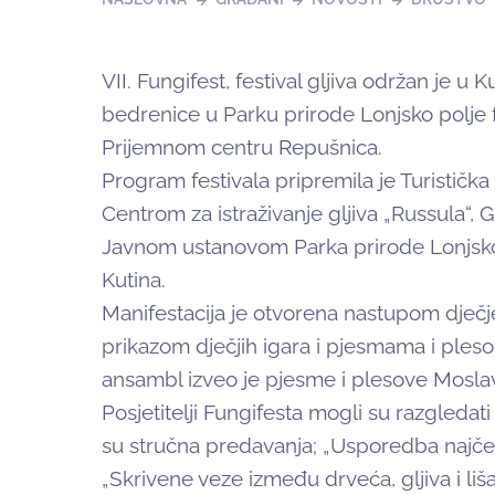
VII. Fungifest, festival gljiva održan je u 
bedrenice u Parku prirode Lonjsko polje fe
Prijemnom centru Repušnica.
Program festivala pripremila je Turistička
Centrom za istraživanje gljiva „Russula“, 
Javnom ustanovom Parka prirode Lonjsko 
Kutina.
Manifestacija je otvorena nastupom dje
prikazom dječjih igara i pjesmama i pleso
ansambl izveo je pjesme i plesove Mosla
Posjetitelji Fungifesta mogli su razgledati
su stručna predavanja; „Usporedba najčešći
„Skrivene veze između drveća, gljiva i liša