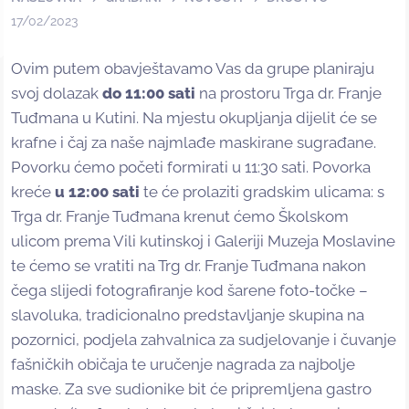
17/02/2023
Ovim putem obavještavamo Vas da grupe planiraju
svoj dolazak
do 11:00 sati
na prostoru Trga dr. Franje
Tuđmana u Kutini. Na mjestu okupljanja dijelit će se
krafne i čaj za naše najmlađe maskirane sugrađane.
Povorku ćemo početi formirati u 11:30 sati. Povorka
kreće
u 12:00 sati
te će prolaziti gradskim ulicama: s
Trga dr. Franje Tuđmana krenut ćemo Školskom
ulicom prema Vili kutinskoj i Galeriji Muzeja Moslavine
te ćemo se vratiti na Trg dr. Franje Tuđmana nakon
čega slijedi fotografiranje kod šarene foto-točke –
slavoluka, tradicionalno predstavljanje skupina na
pozornici, podjela zahvalnica za sudjelovanje i čuvanje
fašničkih običaja te uručenje nagrada za najbolje
maske. Za sve sudionike bit će pripremljena gastro