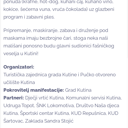
ponuda (krafne, hot-dog, kuhani čaj, kuhano vino,
kokice, šećerna vuna, vruća čokolada) uz glazbeni
program i zabavni ples.
Pripremanje, maskiranje, zabava i druženje pod
maskama imaju bezbrojne čari, stoga neka naši
mališani ponosno budu glavni sudionici fašničkog
veselja u Kutini!
Organizatori:
Turistička zajednica grada Kutine i Pučko otvoreno
učilište Kutina
Pokrovitelj manifestacije:
Grad Kutina
Partneri:
Dječji vrtić Kutina, Komunalni servisi Kutina,
Udruga Topot, ŠNK Lokomotiva, Društvo Naša djeca
Kutina, Športski centar Kutina, KUD Repušnica, KUD
Šartovac, Zaklada Sandra Stojić