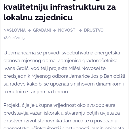
kvalitetniju infrastrukturu za
lokalnu zajednicu
NASLOVNA
GRAĐANI
NOVOSTI
DRUŠTVO
18/12/2025
U Jamaricama se provodi sveobuhvatna energetska
obnova mjesnog doma. Zamjenica gradonačelnika
Ivana Grdić, voditelj projekta Mišel Novosel te
predsjednik Mjesnog odbora Jamarice Josip Ban obišli
su radove kako bi se upoznali s njihovom dinamikom i
trenutnim stanjem na terenu.
Projekt, čija je ukupna vrijednost oko 270.000 eura,
predstavlja važan iskorak u stvaranju boljih uvjeta za
društveni život stanovnika Jamarica te u povećanju
energetske učinkovitosti i dostupnosti javnih objekata