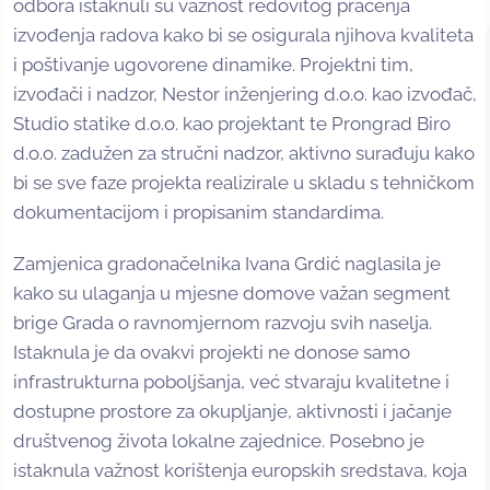
odbora istaknuli su važnost redovitog praćenja
izvođenja radova kako bi se osigurala njihova kvaliteta
i poštivanje ugovorene dinamike. Projektni tim,
izvođači i nadzor, Nestor inženjering d.o.o. kao izvođač,
Studio statike d.o.o. kao projektant te Prongrad Biro
d.o.o. zadužen za stručni nadzor, aktivno surađuju kako
bi se sve faze projekta realizirale u skladu s tehničkom
dokumentacijom i propisanim standardima.
Zamjenica gradonačelnika Ivana Grdić naglasila je
kako su ulaganja u mjesne domove važan segment
brige Grada o ravnomjernom razvoju svih naselja.
Istaknula je da ovakvi projekti ne donose samo
infrastrukturna poboljšanja, već stvaraju kvalitetne i
dostupne prostore za okupljanje, aktivnosti i jačanje
društvenog života lokalne zajednice. Posebno je
istaknula važnost korištenja europskih sredstava, koja