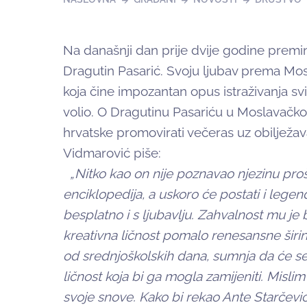
Na današnji dan prije dvije godine preminu
Dragutin Pasarić. Svoju ljubav prema Mosl
koja čine impozantan opus istraživanja sv
volio. O Dragutinu Pasariću u Moslavačk
hrvatske promovirati večeras uz obilježa
Vidmarović piše:
„Nitko kao on nije poznavao njezinu proš
enciklopedija, a uskoro će postati i legend
besplatno i s ljubavlju. Zahvalnost mu je 
kreativna ličnost pomalo renesansne širine
od srednjoškolskih dana, sumnja da će se 
ličnost koja bi ga mogla zamijeniti. Mislim
svoje snove. Kako bi rekao Ante Starčević,