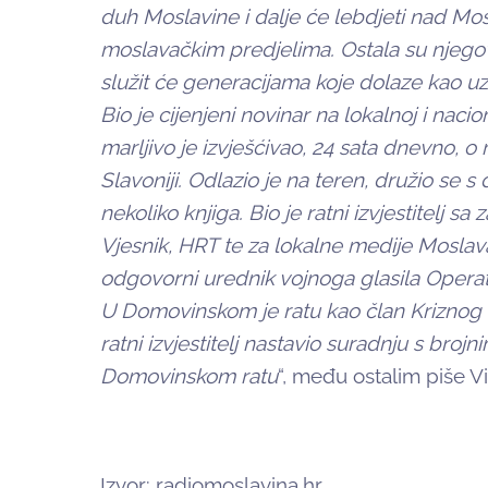
duh Moslavine i dalje će lebdjeti nad M
moslavačkim predjelima. Ostala su njegov
služit će generacijama koje dolaze kao uz
Bio je cijenjeni novinar na lokalnoj i nac
marljivo je izvješćivao, 24 sata dnevno, o
Slavoniji. Odlazio je na teren, družio se 
nekoliko knjiga. Bio je ratni izvjestitelj 
Vjesnik, HRT te za lokalne medije Moslavač
odgovorni urednik vojnoga glasila Operat
U Domovinskom je ratu kao član Kriznog 
ratni izvjestitelj nastavio suradnju s broj
Domovinskom ratu
“, među ostalim piše V
Izvor: radiomoslavina.hr