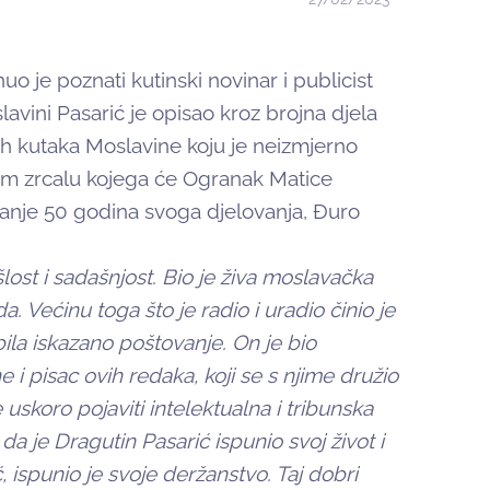
o je poznati kutinski novinar i publicist
avini Pasarić je opisao kroz brojna djela
ih kutaka Moslavine koju je neizmjerno
om zrcalu kojega će Ogranak Matice
vanje 50 godina svoga djelovanja, Đuro
lost i sadašnjost. Bio je živa moslavačka
a. Većinu toga što je radio i uradio činio je
bila iskazano poštovanje. On je bio
 i pisac ovih redaka, koji se s njime družio
uskoro pojaviti intelektualna i tribunska
 da je Dragutin Pasarić ispunio svoj život i
 ispunio je svoje deržanstvo. Taj dobri