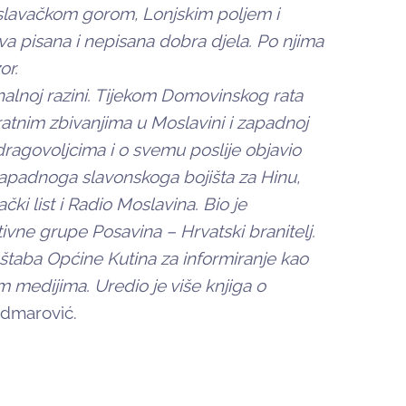
oslavačkom gorom, Lonjskim poljem i
a pisana i nepisana dobra djela. Po njima
or.
ionalnoj razini. Tijekom Domovinskog rata
 ratnim zbivanjima u Moslavini i zapadnoj
s dragovoljcima i o svemu poslije objavio
sa zapadnoga slavonskoga bojišta za Hinu,
ki list i Radio Moslavina. Bio je
ivne grupe Posavina – Hrvatski branitelj.
štaba Općine Kutina za informiranje kao
nim medijima. Uredio je više knjiga o
idmarović.