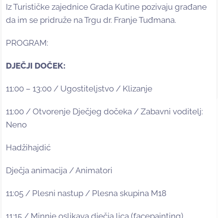
Iz Turističke zajednice Grada Kutine pozivaju građane
da im se pridruže na Trgu dr. Franje Tuđmana.
PROGRAM:
DJEČJI DOČEK:
11:00 – 13:00 / Ugostiteljstvo / Klizanje
11:00 / Otvorenje Dječjeg dočeka / Zabavni voditelj:
Neno
Hadžihajdić
Dječja animacija / Animatori
11:05 / Plesni nastup / Plesna skupina M18
11:15 / Minnie oslikava dječja lica (facepainting)