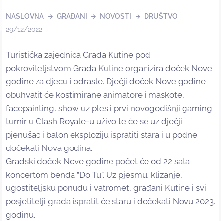
NASLOVNA
GRAĐANI
NOVOSTI
DRUŠTVO
29/12/2022
Turistička zajednica Grada Kutine pod
pokroviteljstvom Grada Kutine organizira doček Nove
godine za djecu i odrasle. Dječji doček Nove godine
obuhvatit će kostimirane animatore i maskote,
facepainting, show uz ples i prvi novogodišnji gaming
turnir u Clash Royale-u uživo te će se uz dječji
pjenušac i balon eksploziju ispratiti stara i u podne
dočekati Nova godina.
Gradski doček Nove godine počet će od 22 sata
koncertom benda ”Do Tu”. Uz pjesmu, klizanje,
ugostiteljsku ponudu i vatromet, građani Kutine i svi
posjetitelji grada ispratit će staru i dočekati Novu 2023.
godinu.