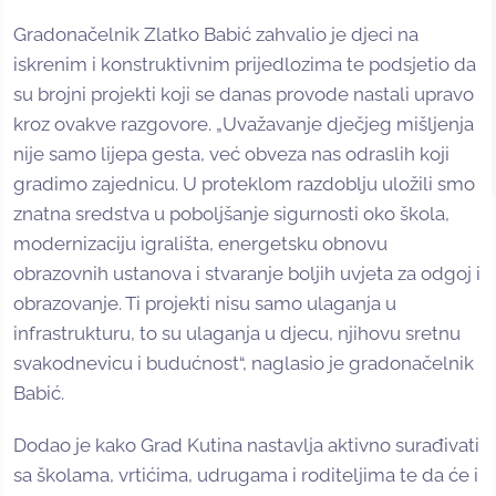
Gradonačelnik Zlatko Babić zahvalio je djeci na
iskrenim i konstruktivnim prijedlozima te podsjetio da
su brojni projekti koji se danas provode nastali upravo
kroz ovakve razgovore. „Uvažavanje dječjeg mišljenja
nije samo lijepa gesta, već obveza nas odraslih koji
gradimo zajednicu. U proteklom razdoblju uložili smo
znatna sredstva u poboljšanje sigurnosti oko škola,
modernizaciju igrališta, energetsku obnovu
obrazovnih ustanova i stvaranje boljih uvjeta za odgoj i
obrazovanje. Ti projekti nisu samo ulaganja u
infrastrukturu, to su ulaganja u djecu, njihovu sretnu
svakodnevicu i budućnost“, naglasio je gradonačelnik
Babić.
Dodao je kako Grad Kutina nastavlja aktivno surađivati
sa školama, vrtićima, udrugama i roditeljima te da će i