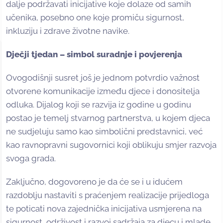
dalje podržavati inicijative koje dolaze od samih
učenika, posebno one koje promiču sigurnost,
inkluziju i zdrave životne navike.
Dječji tjedan – simbol suradnje i povjerenja
Ovogodišnji susret još je jednom potvrdio važnost
otvorene komunikacije između djece i donositelja
odluka. Dijalog koji se razvija iz godine u godinu
postao je temelj stvarnog partnerstva, u kojem djeca
ne sudjeluju samo kao simbolični predstavnici, već
kao ravnopravni sugovornici koji oblikuju smjer razvoja
svoga grada.
Zaključno, dogovoreno je da će se i u idućem
razdoblju nastaviti s praćenjem realizacije prijedloga
te poticati nova zajednička inicijativa usmjerena na
sigurnost, održivost i razvoj sadržaja za djecu i mlade.