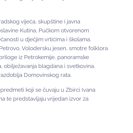
adskog vijeća, skupštine i javna
oslavine Kutina, Pučkom otvorenom
čanosti u dječjim vrtićima i školama,
 Petrovo, Volodersku jesen, smotre folklora
 priloge iz Petrokemije, panoramske
 obilježavanja blagdana i svetkovina,
z razdoblja Domovinskog rata.
redmeti koji se čuvaju u Zbirci Ivana
a te predstavljaju vrijedan izvor za