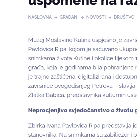
uspomene na raz
NASLOVNA
GRAĐANI
NOVOSTI
DRUŠTVO
Muzej Moslavine Kutina uspješno je završio
Pavlovića Ripa, kojom je sačuvano ukupn
snimkama života Kutine i okolice tijekom 
građa, koja je godinama bila pohranjen
je trajno zaštićena, digitalizirana i dostup
završnice ovogodišnjeg Petrova – slavlja
Zlatka Babića, predstavnika kulturnih ust
Neprocjenjivo svjedočanstvo o životu 
Zbirka Ivana Pavlovića Ripa predstavlja je
stanovnika. Na snimkama su zabilježeni broj