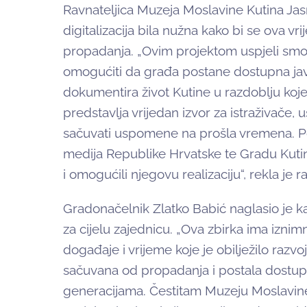
Ravnateljica Muzeja Moslavine Kutina Jasm
digitalizacija bila nužna kako bi se ova v
propadanja. „Ovim projektom uspjeli smo s
omogućiti da građa postane dostupna javn
dokumentira život Kutine u razdoblju koje 
predstavlja vrijedan izvor za istraživače, u
sačuvati uspomene na prošla vremena. Po
medija Republike Hrvatske te Gradu Kutin
i omogućili njegovu realizaciju“, rekla je 
Gradonačelnik Zlatko Babić naglasio je ka
za cijelu zajednicu. „Ova zbirka ima izni
događaje i vrijeme koje je obilježilo razvoj 
sačuvana od propadanja i postala dostup
generacijama. Čestitam Muzeju Moslavi