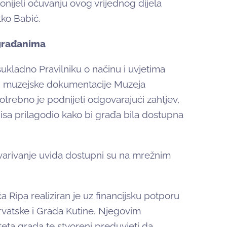
onijeli očuvanju ovog vrijednog dijela
tko Babić.
 građanima
 sukladno Pravilniku o načinu i uvjetima
e i muzejske dokumentacije Muzeja
otrebno je podnijeti odgovarajući zahtjev,
isa prilagodio kako bi građa bila dostupna
stvarivanje uvida dostupni su na mrežnim
ća Ripa realiziran je uz financijsku potporu
Hrvatske i Grada Kutine. Njegovim
teta grada te stvoreni preduvjeti da