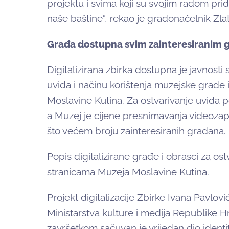
projektu i svima koji su svojim radom prid
naše baštine“, rekao je gradonačelnik Zla
Građa dostupna svim zainteresiranim
Digitalizirana zbirka dostupna je javnosti
uvida i načinu korištenja muzejske građ
Moslavine Kutina. Za ostvarivanje uvida p
a Muzej je cijene presnimavanja videozap
što većem broju zainteresiranih građana.
Popis digitalizirane građe i obrasci za o
stranicama Muzeja Moslavine Kutina.
Projekt digitalizacije Zbirke Ivana Pavlovi
Ministarstva kulture i medija Republike 
završetkom sačuvan je vrijedan dio identi