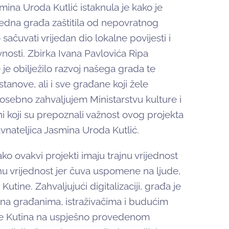
ina Uroda Kutlić istaknula je kako je
rijedna građa zaštitila od nepovratnog
ačuvati vrijedan dio lokalne povijesti i
osti. Zbirka Ivana Pavlovića Ripa
je obilježilo razvoj našega grada te
stanove, ali i sve građane koji žele
sebno zahvaljujem Ministarstvu kulture i
i koji su prepoznali važnost ovog projekta
ravnateljica Jasmina Uroda Kutlić.
ko ovakvi projekti imaju trajnu vrijednost
mnu vrijednost jer čuva uspomene na ljude,
Kutine. Zahvaljujući digitalizaciji, građa je
na građanima, istraživačima i budućim
ne Kutina na uspješno provedenom