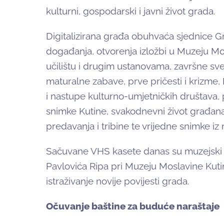
kulturni, gospodarski i javni život grada.
Digitalizirana građa obuhvaća sjednice Gr
događanja, otvorenja izložbi u Muzeju M
učilištu i drugim ustanovama, završne sve
maturalne zabave, prve pričesti i krizme,
i nastupe kulturno-umjetničkih društava,
snimke Kutine, svakodnevni život građana,
predavanja i tribine te vrijedne snimke i
Sačuvane VHS kasete danas su muzejski p
Pavlovića Ripa pri Muzeju Moslavine Kutin
istraživanje novije povijesti grada.
Očuvanje baštine za buduće naraštaje