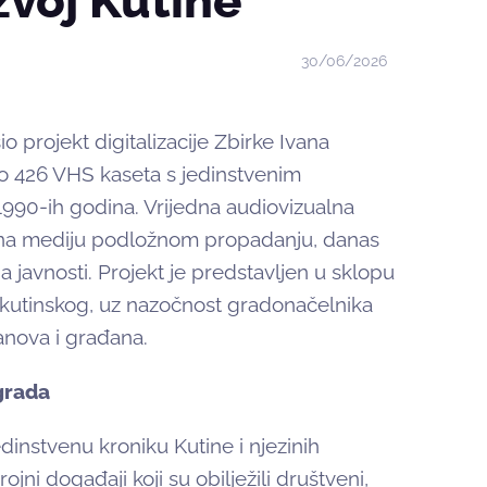
voj Kutine
30/06/2026
 projekt digitalizacije Zbirke Ivana
o 426 VHS kaseta s jedinstvenim
1990-ih godina. Vrijedna audiovizualna
a na mediju podložnom propadanju, danas
na javnosti. Projekt je predstavljen u sklopu
 kutinskog, uz nazočnost gradonačelnika
anova i građana.
grada
dinstvenu kroniku Kutine i njezinih
ni događaji koji su obilježili društveni,