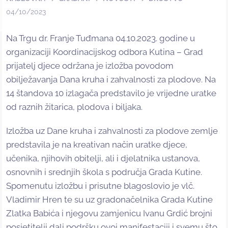
04/10/2023
Na Trgu dr. Franje Tuđmana 04.10.2023. godine u
organizaciji Koordinacijskog odbora Kutina – Grad
prijatelj djece održana je izložba povodom
obilježavanja Dana kruha i zahvalnosti za plodove. Na
14 štandova 10 izlagača predstavilo je vrijedne uratke
od raznih žitarica, plodova i biljaka.
Izložba uz Dane kruha i zahvalnosti za plodove zemlje
predstavila je na kreativan način uratke djece,
učenika, njihovih obitelji, ali i djelatnika ustanova,
osnovnih i srednjih škola s područja Grada Kutine.
Spomenutu izložbu i prisutne blagoslovio je vlč.
Vladimir Hren te su uz gradonačelnika Grada Kutine
Zlatka Babića i njegovu zamjenicu Ivanu Grdić brojni
posjetitelji dali podršku ovoj manifestaciji i svemu što