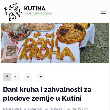
Kutina
Dani kruha i zahvalnosti za
plodove zemlje u Kutini
NASLOVNA
GRAĐANI
NOVOSTI
DRUŠTVO