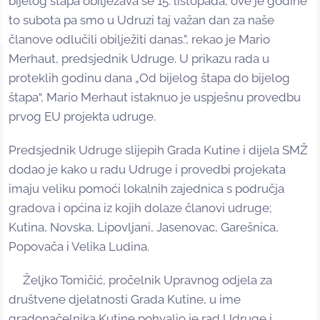
bijelog štapa obilježava se 15. listopada, ove je godine
to subota pa smo u Udruzi taj važan dan za naše
članove odlučili obilježiti danas.”, rekao je Mario
Merhaut, predsjednik Udruge. U prikazu rada u
proteklih godinu dana „Od bijelog štapa do bijelog
štapa“, Mario Merhaut istaknuo je uspješnu provedbu
prvog EU projekta udruge.
Predsjednik Udruge slijepih Grada Kutine i dijela SMŽ
dodao je kako u radu Udruge i provedbi projekata
imaju veliku pomoći lokalnih zajednica s područja
gradova i općina iz kojih dolaze članovi udruge;
Kutina, Novska, Lipovljani, Jasenovac, Garešnica,
Popovača i Velika Ludina.
Željko Tomičić, pročelnik Upravnog odjela za
društvene djelatnosti Grada Kutine, u ime
gradonačelnika Kutine pohvalio je rad Udruge i