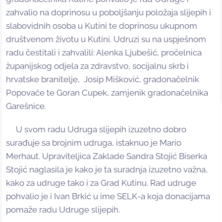
zahvalio na doprinosu u poboljšanju položaja slijepih i
slabovidnih osoba u Kutini te doprinosu ukupnom
društvenom životu u Kutini. Udruzi su na uspješnom
radu čestitali i zahvalili: Alenka Ljubešić, pročelnica
županijskog odjela za zdravstvo, socijalnu skrb i
hrvatske branitelje, Josip Mišković, gradonačelnik
Popovače te Goran Cupek, zamjenik gradonačelnika
Garešnice.
U svom radu Udruga slijepih izuzetno dobro
surađuje sa brojnim udruga, istaknuo je Mario
Merhaut. Upraviteljica Zaklade Sandra Stojić Biserka
Stojić naglasila je kako je ta suradnja izuzetno važna,
kako za udruge tako i za Grad Kutinu. Rad udruge
pohvalio je i Ivan Brkić u ime SELK-a koja donacijama
pomaže radu Udruge slijepih.