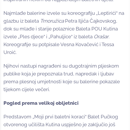
Najmlađe balerine izvele su koreografiju „Leptirići“ na
glazbu iz baleta
Trnoružica
Petra Iljiča Čajkovskog,
dok su mlađe i starije polaznice Baleta POU Kutina
izvele „Ples djece“ i „Pahuljice“ iz baleta
Orašar
.
Koreografije su potpisale Vesna Kovačević i Tessa
Uroić.
Njihovi nastupi nagrađeni su dugotrajnim pljeskom
publike koja je prepoznala trud, napredak i ljubav
prema plesnoj umjetnosti koje su balerine pokazale
tijekom cijele večeri.
Pogled prema velikoj obljetnici
Predstavom „Moji prvi baletni koraci“ Balet Pučkog
otvorenog učilišta Kutina uspješno je zaključio još