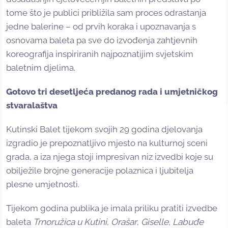
tome što je publici približila sam proces odrastanja
jedne balerine – od prvih koraka i upoznavanja s
osnovama baleta pa sve do izvođenja zahtjevnih
koreografija inspiriranih najpoznatijim svjetskim
baletnim djelima.
Gotovo tri desetljeća predanog rada i umjetničkog
stvaralaštva
Kutinski Balet tijekom svojih 29 godina djelovanja
izgradio je prepoznatljivo mjesto na kulturnoj sceni
grada, a iza njega stoji impresivan niz izvedbi koje su
obilježile brojne generacije polaznica i ljubitelja
plesne umjetnosti.
Tijekom godina publika je imala priliku pratiti izvedbe
baleta
Trnoružica u Kutini
,
Orašar
,
Giselle
,
Labuđe