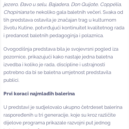
jezero
,
Đavo u selu
,
Bajadera
,
Don Quijote
,
Coppélia
,
Chopiniana
te nekoliko gala baletnih večeri. Svaka od
tih predstava ostavila je značajan trag u kulturnom
životu Kutine, potvrđujući kontinuitet kvalitetnog rada
i predanost baletnih pedagoginja i polaznica.
Ovogodišnja predstava bila je svojevrsni pogled iza
pozornice, prikazujući kako nastaje jedna baletna
izvedba i koliko je rada, discipline i ustrajnosti
potrebno da bi se baletna umjetnost predstavila
publici.
Prvi koraci najmlađih balerina
U predstavi je sudjelovalo ukupno četrdeset balerina
raspoređenih u tri generacije, koje su kroz različite
dijelove programa prikazale razvojni put jednog