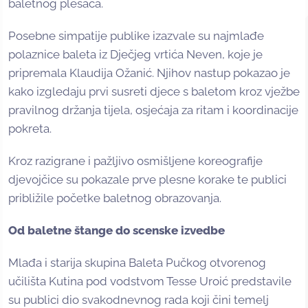
baletnog plesača.
Posebne simpatije publike izazvale su najmlađe
polaznice baleta iz Dječjeg vrtića Neven, koje je
pripremala Klaudija Ožanić. Njihov nastup pokazao je
kako izgledaju prvi susreti djece s baletom kroz vježbe
pravilnog držanja tijela, osjećaja za ritam i koordinacije
pokreta.
Kroz razigrane i pažljivo osmišljene koreografije
djevojčice su pokazale prve plesne korake te publici
približile početke baletnog obrazovanja.
Od baletne štange do scenske izvedbe
Mlađa i starija skupina Baleta Pučkog otvorenog
učilišta Kutina pod vodstvom Tesse Uroić predstavile
su publici dio svakodnevnog rada koji čini temelj