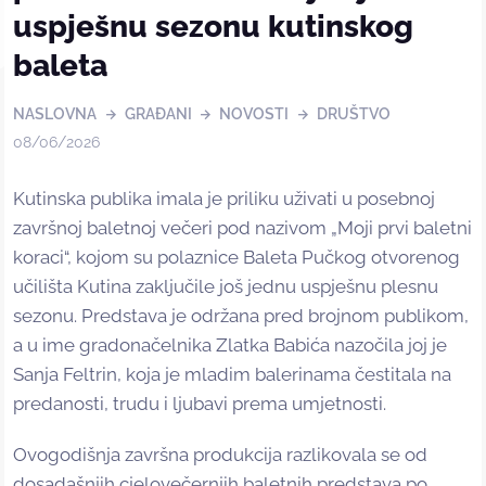
uspješnu sezonu kutinskog
baleta
NASLOVNA
GRAĐANI
NOVOSTI
DRUŠTVO
08/06/2026
Kutinska publika imala je priliku uživati u posebnoj
završnoj baletnoj večeri pod nazivom „Moji prvi baletni
koraci“, kojom su polaznice Baleta Pučkog otvorenog
učilišta Kutina zaključile još jednu uspješnu plesnu
sezonu. Predstava je održana pred brojnom publikom,
a u ime gradonačelnika Zlatka Babića nazočila joj je
Sanja Feltrin, koja je mladim balerinama čestitala na
predanosti, trudu i ljubavi prema umjetnosti.
Ovogodišnja završna produkcija razlikovala se od
dosadašnjih cjelovečernjih baletnih predstava po