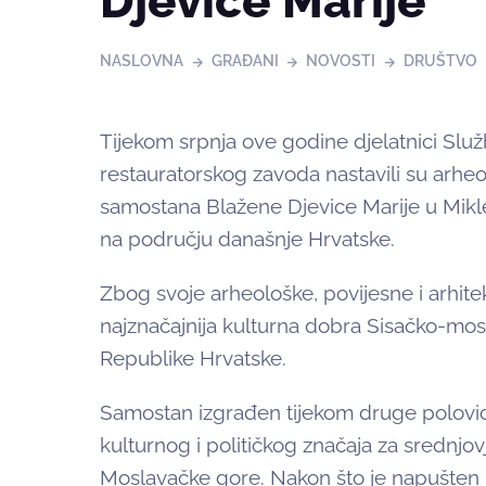
Djevice Marije
NASLOVNA
GRAĐANI
NOVOSTI
DRUŠTVO
Tijekom srpnja ove godine djelatnici Slu
restauratorskog zavoda nastavili su arheo
samostana Blažene Djevice Marije u Mikl
na području današnje Hrvatske.
Zbog svoje arheološke, povijesne i arhite
najznačajnija kulturna dobra Sisačko-mosl
Republike Hrvatske.
Samostan izgrađen tijekom druge polovice
kulturnog i političkog značaja za srednjo
Moslavačke gore. Nakon što je napušten u