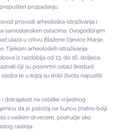
e prepušten propadanju.
avod provodi arheološka istraživanja i
 na samostanskim ostacima. Ovogodišnjim
d ulaza u crkvu Blažene Djevice Marije,
. Tijekom arheoloških istraživanja
bova iz razdoblja od 13. do 16. stoljeća.
znati čiji su posmrtni ostaci (kosturi)
h osoba te u kojoj su dobi života napustili
 i dotrajalost na ostatke vrijednog
jenicu da je položaj na Suncu znatno bolji
esta s velikim drvećem, područje oko
tog raslinja.