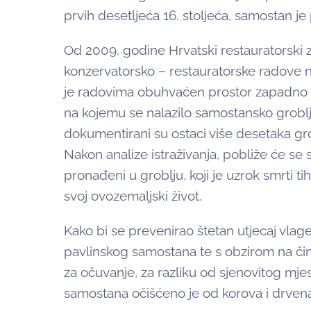
prvih desetljeća 16. stoljeća, samostan j
Od 2009. godine Hrvatski restauratorski z
konzervatorsko – restauratorske radove
je radovima obuhvaćen prostor zapadno o
na kojemu se nalazilo samostansko groblje
dokumentirani su ostaci više desetaka gro
Nakon analize istraživanja, pobliže će se sa
pronađeni u groblju, koji je uzrok smrti ti
svoj ovozemaljski život.
Kako bi se prevenirao štetan utjecaj vlage
pavlinskog samostana te s obzirom na čin
za očuvanje, za razliku od sjenovitog mj
samostana očišćeno je od korova i drvenas