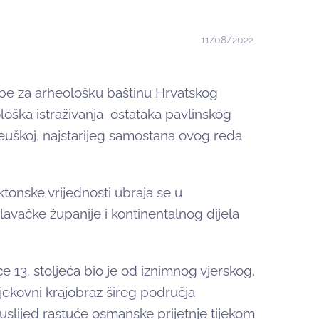
11/08/2022
žbe za arheološku baštinu Hrvatskog
loška istraživanja ostataka pavlinskog
euškoj, najstarijeg samostana ovog reda
ktonske vrijednosti ubraja se u
avačke županije i kontinentalnog dijela
 13. stoljeća bio je od iznimnog vjerskog,
vjekovni krajobraz šireg područja
slijed rastuće osmanske prijetnje tijekom