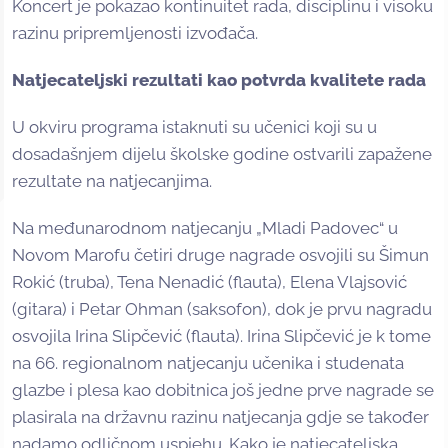
Koncert je pokazao kontinuitet rada, disciplinu i visoku
razinu pripremljenosti izvođača.
Natjecateljski rezultati kao potvrda kvalitete rada
U okviru programa istaknuti su učenici koji su u
dosadašnjem dijelu školske godine ostvarili zapažene
rezultate na natjecanjima.
Na međunarodnom natjecanju „Mladi Padovec“ u
Novom Marofu četiri druge nagrade osvojili su Šimun
Rokić (truba), Tena Nenadić (flauta), Elena Vlajsović
(gitara) i Petar Ohman (saksofon), dok je prvu nagradu
osvojila Irina Slipčević (flauta). Irina Slipčević je k tome
na 66. regionalnom natjecanju učenika i studenata
glazbe i plesa kao dobitnica još jedne prve nagrade se
plasirala na državnu razinu natjecanja gdje se također
nadamo odličnom uspjehu. Kako je natjecateljska