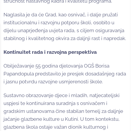
stručnost nastavnog kadra i kvalitetu programa.
Naglasila je da će Grad, kao osnivač, i dalje pružati
institucionalnu i razvojnu potporu školi, osobito u
dijelu unaprjeđenja uvjeta rada, s ciljem osiguravanja
stabilnog i kvalitetnog okvira za daljnji rast i napredak.
Kontinuitet rada i razvojna perspektiva
Obilježavanje 55 godina djelovanja OGŠ Borisa
Papandopula predstavilo je presjek dosadašnjeg rada
i jasnu potvrdu razvojne usmjerenosti škole.
Sustavno obrazovanje djece i mladih, natjecateljski
uspjesi te kontinuirana suradnja s osnivačem i
gradskim ustanovama čine stabilan temelj za daljnje
jačanje glazbene kulture u Kutini. U tom kontekstu,
glazbena škola ostaje važan dionik kulturnog i