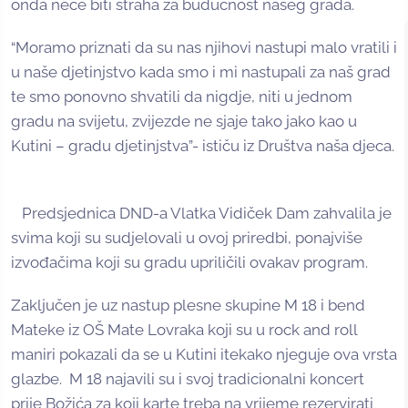
onda neće biti straha za budućnost našeg grada.
“Moramo priznati da su nas njihovi nastupi malo vratili i
u naše djetinjstvo kada smo i mi nastupali za naš grad
te smo ponovno shvatili da nigdje, niti u jednom
gradu na svijetu, zvijezde ne sjaje tako jako kao u
Kutini – gradu djetinjstva”- ističu iz Društva naša djeca.
Predsjednica DND-a Vlatka Vidiček Dam zahvalila je
svima koji su sudjelovali u ovoj priredbi, ponajviše
izvođačima koji su gradu upriličili ovakav program.
Zaključen je uz nastup plesne skupine M 18 i bend
Mateke iz OŠ Mate Lovraka koji su u rock and roll
maniri pokazali da se u Kutini itekako njeguje ova vrsta
glazbe. M 18 najavili su i svoj tradicionalni koncert
prije Božića za koji karte treba na vrijeme rezervirati