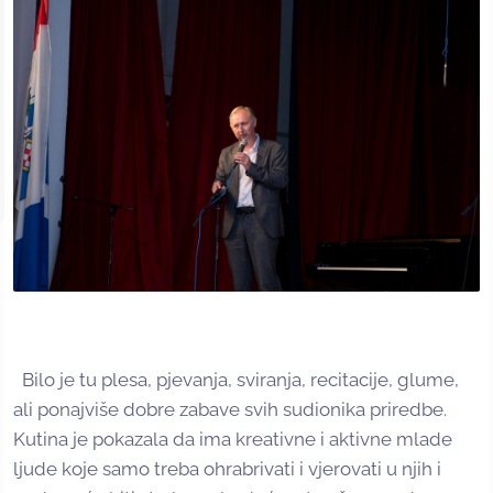
Bilo je tu plesa, pjevanja, sviranja, recitacije, glume,
ali ponajviše dobre zabave svih sudionika priredbe.
Kutina je pokazala da ima kreativne i aktivne mlade
ljude koje samo treba ohrabrivati i vjerovati u njih i