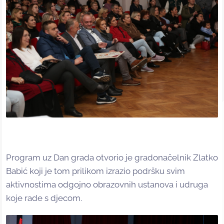
Program uz Dan grada otvorio je gradonačelnik Zlatko
Babić koji je tom prilikom izrazio podršku svim
aktivnostima odgojno obrazovnih ustanova i udruga
koje rade s djecom.