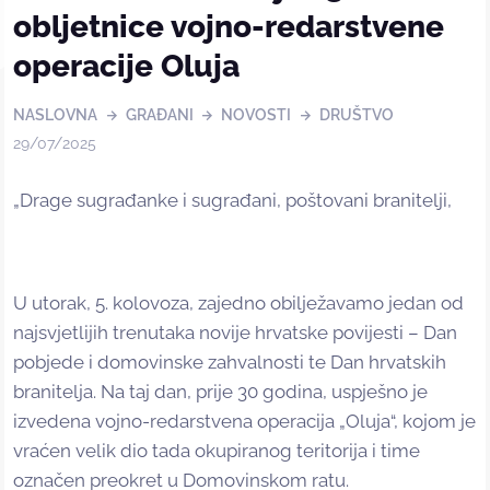
obljetnice vojno-redarstvene
operacije Oluja
NASLOVNA
GRAĐANI
NOVOSTI
DRUŠTVO
29/07/2025
„Drage sugrađanke i sugrađani, poštovani branitelji,
U utorak, 5. kolovoza, zajedno obilježavamo jedan od
najsvjetlijih trenutaka novije hrvatske povijesti – Dan
pobjede i domovinske zahvalnosti te Dan hrvatskih
branitelja. Na taj dan, prije 30 godina, uspješno je
izvedena vojno-redarstvena operacija „Oluja“, kojom je
vraćen velik dio tada okupiranog teritorija i time
označen preokret u Domovinskom ratu.