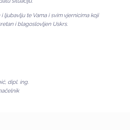
atu situaciju.
ljubavlju te Vama i svim vjernicima koji
retan i blagoslovljen Uskrs.
ć, dipl. ing.
ačelnik