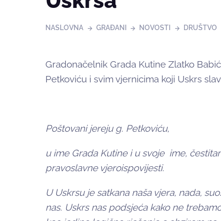
Uskrsa
NASLOVNA
GRAĐANI
NOVOSTI
DRUŠTVO
Gradonačelnik Grada Kutine Zlatko Babić u
Petkoviću i svim vjernicima koji Uskrs slav
Poštovani jereju g. Petkoviću,
u ime Grada Kutine i u svoje ime, česti
pravoslavne vjeroispovijesti.
U Uskrsu je satkana naša vjera, nada, suosj
nas. Uskrs nas podsjeća kako ne trebamo g