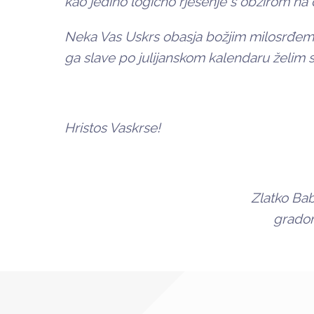
kao jedino logično rješenje s obzirom na d
Neka Vas Uskrs obasja božjim milosrđem i 
ga slave po julijanskom kalendaru želim s
Hristos Vaskrse!
Zlatko Babi
gradon