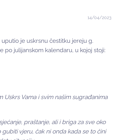
14/04/2023
putio je uskrsnu čestitku jereju g.
e po julijanskom kalendaru, u kojoj stoji:
tam Uskrs Vama i svim našim sugrađanima
ećanje, praštanje, ali i briga za sve oko
ubiti vjeru, čak ni onda kada se to čini