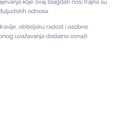
mijevanja koje ovaj blagdan nosi trajna su
đuljudskih odnosa.
avlje, obiteljsku radost i osobno
obnog uvažavanja dodatno osnaži