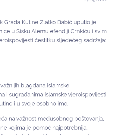
Grada Kutine Zlatko Babić uputio je
ce u Sisku Alemu efendiji Crnkiću i svim
oispovijesti čestitku sljedećeg sadržaja:
važnijih blagdana islamske
a i sugrađanima islamske vjeroispovijesti
tine i u svoje osobno ime.
jeća na važnost međusobnog poštovanja,
a one kojima je pomoć najpotrebnija.