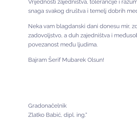
Vrijednosti zajedništva, tolerancije i razu
snaga svakog društva i temelj dobrih me
Neka vam blagdanski dani donesu mir, zdr
zadovoljstvo, a duh zajedništva i međus
povezanost među ljudima.
Bajram Šerif Mubarek Olsun!
Gradonačelnik
Zlatko Babić, dipl. ing.“