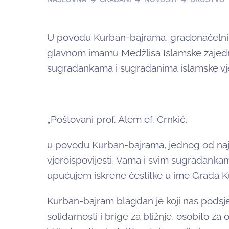
U povodu Kurban-bajrama, gradonačelnik 
glavnom imamu Medžlisa Islamske zajedni
sugrađankama i sugrađanima islamske vjer
„Poštovani prof. Alem ef. Crnkić,
u povodu Kurban-bajrama, jednog od naj
vjeroispovijesti, Vama i svim sugrađankam
upućujem iskrene čestitke u ime Grada Ku
Kurban-bajram blagdan je koji nas pods
solidarnosti i brige za bližnje, osobito z