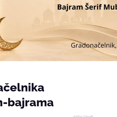
ačelnika
n-bajrama
27/05/2026