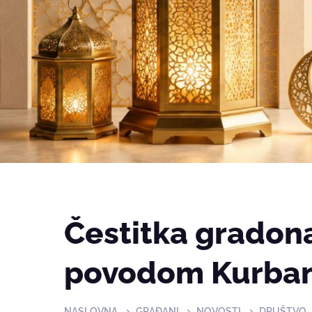
Čestitka gradon
povodom Kurba
NASLOVNA
GRAĐANI
NOVOSTI
DRUŠTVO