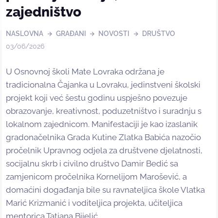
zajedništvo
NASLOVNA
GRAĐANI
NOVOSTI
DRUŠTVO
03/06/2026
U Osnovnoj školi Mate Lovraka održana je
tradicionalna Čajanka u Lovraku, jedinstveni školski
projekt koji već šestu godinu uspješno povezuje
obrazovanje, kreativnost, poduzetništvo i suradnju s
lokalnom zajednicom. Manifestaciji je kao izaslanik
gradonačelnika Grada Kutine Zlatka Babića nazočio
pročelnik Upravnog odjela za društvene djelatnosti,
socijalnu skrb i civilno društvo Damir Bedić sa
zamjenicom pročelnika Kornelijom Marošević, a
domaćini događanja bile su ravnateljica škole Vlatka
Marić Krizmanić i voditeljica projekta, učiteljica
mentorica Tatjana Bijelić.