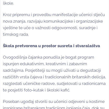
škole.
Kroz pripremu i provedbu manifestacije učenici stječu
nova znanja, razvijaju komunikacijske i organizacijske
vještine te uče o važnosti odgovornosti, suradnje i
timskog rada.
Škola pretvorena u prostor susreta i stvaralaštva
Ovogodišnja čajanka ponudila je bogat program
ispunjen edukativnim, kreativnim i zabavnim
sadržajima. Posjetitelji su mogli uživati u degustaciji
različitih vrsta čajeva i tradicionalnih britanskih delicija,
razgledati učeničke radove, sudjelovati u radionicama
te posjetiti foto-kutak i školski kafić.
Poseban ugođaj stvorili su učenici odjeveni u kostime
inspirirane britanskom tradicijom ispijanja čaja, dok su