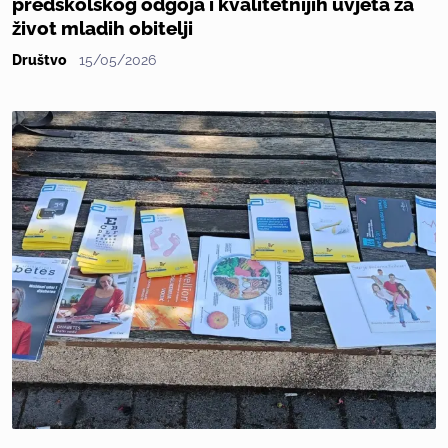
predškolskog odgoja i kvalitetnijih uvjeta za
život mladih obitelji
Društvo
15/05/2026