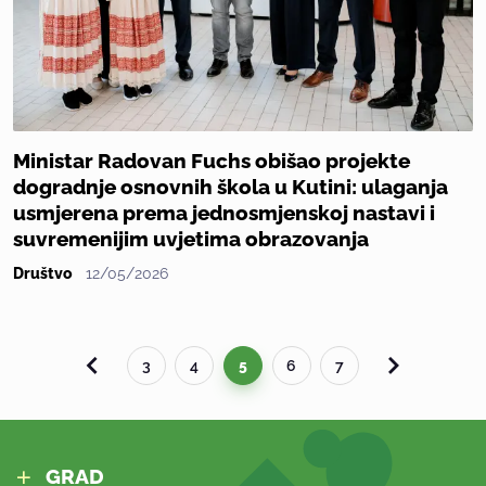
Ministar Radovan Fuchs obišao projekte
dogradnje osnovnih škola u Kutini: ulaganja
usmjerena prema jednosmjenskoj nastavi i
suvremenijim uvjetima obrazovanja
Društvo
12/05/2026
3
4
5
6
7
GRAD