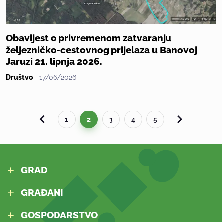
Obavijest o privremenom zatvaranju
željezničko-cestovnog prijelaza u Banovoj
Jaruzi 21. lipnja 2026.
Društvo
17/06/2026
1
2
3
4
5
GRAD
GRAĐANI
GOSPODARSTVO