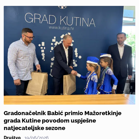
Gradonačelnik Babić primio Mažoretkinje
grada Kutine povodom uspješne
natjecateljske sezone
Društvo
19/06/2026