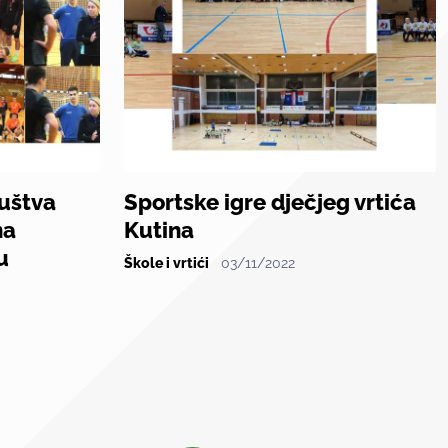
ruštva
Sportske igre dječjeg vrtića
na
Kutina
u
Škole i vrtići
03/11/2022