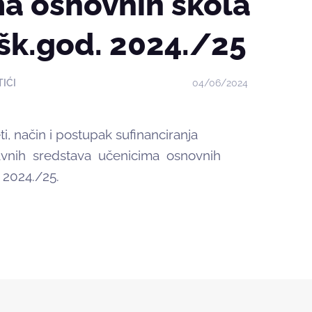
ma osnovnih škola
šk.god. 2024./25
TIĆI
04/06/2024
i, način i postupak sufinanciranja
vnih sredstava učenicima osnovnih
 2024./25.