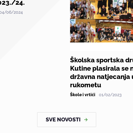
023./24.
04/06/2024
Školska sportska d
Kutine plasirala se 
državna natjecanja 
rukometu
Škole i vrtići
01/02/2023
SVE NOVOSTI