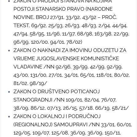
ZAKON O PRODAJI STANOVA NA KOJIMA
POSTOJI STANARSKO PRAVO (NARODNE
NOVINE, BROJ 27/91, 33/92, 43/92 – PROČ.
TEKST, 69/92, 25/93, 26/93, 48/93, 2/94, 44/94,
47/94, 58/95, 11/96, 11/97, 68/98, 163/98, 22/99,
96/99, 120/00, 94/01, 78/02)
ZAKON O NAKNADI ZA IMOVINU ODUZETU ZA
VRIJEME JUGOSLAVENSKE KOMUNISTIČKE
VLADAVINE /NN 92/96, 39/99, 42/99, 92/99,
43/00, 131/00, 27/01, 34/01, 65/01, 118/01, 80/02,
81/02, 98/19/
ZAKON O DRUŠTVENO POTICANOJ
STANOGRADNJI /NN 109/01, 82/04, 76/07,
38/09, 86/12, 07/13, 26/15, 57/18, 66/19, 58/21/
ZAKON O LOKALNOJ I PODRUČNOJ
(REGIONALNOJ) SAMOUPRAVI /NN 33/01, 60/01,
129/05, 109/07, 125/08, 36/09, 36/09, 150/11,