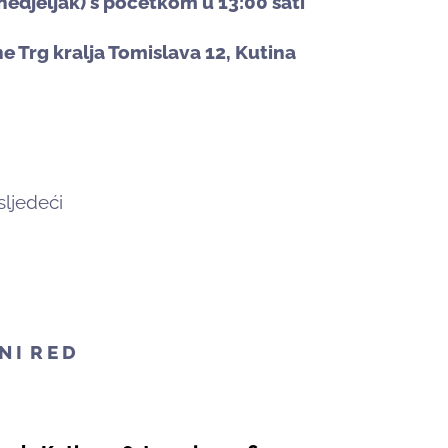
nedjeljak) s početkom u 13:00 sati
ne
Trg kralja Tomislava 12, Kutina
sljedeći
N I R E D