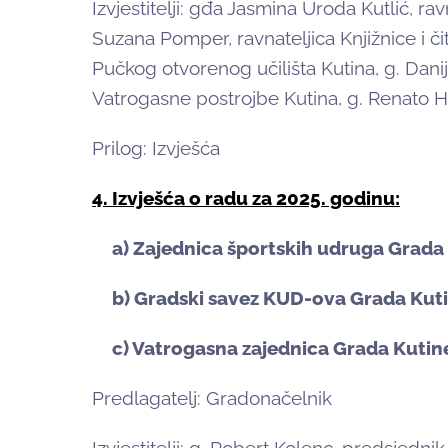
Izvjestitelji: gđa Jasmina Uroda Kutlić, r
Suzana Pomper, ravnateljica Knjižnice i či
Pučkog otvorenog učilišta Kutina, g. Danij
Vatrogasne postrojbe Kutina, g. Renato H
Prilog: Izvješća
4. Izvješća o radu za 2025. godinu:
a) Zajednica športskih udruga Grada
b) Gradski savez KUD-ova Grada Kut
c) Vatrogasna zajednica Grada Kutin
Predlagatelj: Gradonačelnik