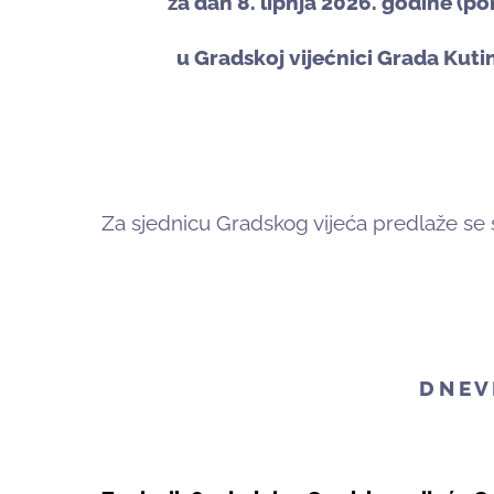
za dan 8. lipnja 2026. godine (po
u Gradskoj vijećnici Grada Kuti
Za sjednicu Gradskog vijeća predlaže se 
D N E V 