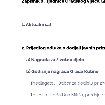
Zapisnik 8
. sjednice Gradskog vijeća G
1. Aktualni sat
2. Prijedlog odluka o dodjeli javnih pr
a) Nagrada za životno djelo
b) Godišnje nagrade Grada Kutine
Predlagatelj: Odbor za dodjelu prizna
Izvjestitelj: gđa Una Mikša, predsjed