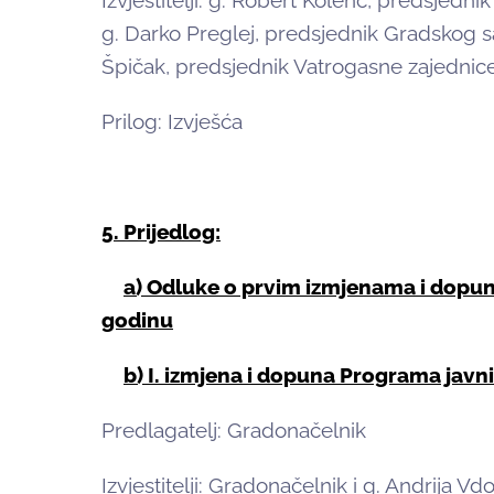
Izvjestitelji: g. Robert Kolenc, predsjedn
g. Darko Preglej, predsjednik Gradskog 
Špičak, predsjednik Vatrogasne zajednic
Prilog: Izvješća
5. Prijedlog:
a) Odluke o prvim izmjenama i dopu
godinu
b) I. izmjena i dopuna Programa javn
Predlagatelj: Gradonačelnik
Izvjestitelji: Gradonačelnik i g. Andrija Vd