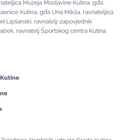
avnateljica Muzeja Moslavine Kutina, gđa
taonice Kutina, gđa Una Mikša, ravnateljica
el Lipšanski, ravnatelj-zapovjednik
abek, ravnatelj Športskog centra Kutina
 Kutine
ine
e