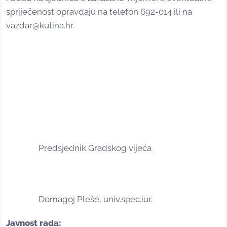
spriječenost opravdaju na telefon 692-014 ili na
vazdar@kutina.hr.
Predsjednik Gradskog vijeća
Domagoj Pleše, univ.spec.iur.
Javnost rada: