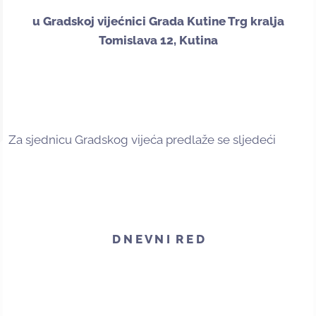
u Gradskoj vijećnici Grada Kutine Trg kralja
Tomislava 12, Kutina
Za sjednicu Gradskog vijeća predlaže se sljedeći
D N E V N I R E D