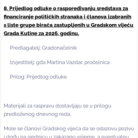
8. Prijedlog odluke o raspoređivanju sredstava za
financiranje političkih stranaka i članova izabranih
s liste grupe birača zastupljenih u Gradskom vijeću
Grada Kutine za 2026. godinu.
Predlagatelj: Gradonačelnik
Izvjestitelj: gđa Martina Vazdar, pročelnica
Prilog: Prijedlog odluke
Materijali za raspravu dostavljaju se u prilogu
predloženog dnevnog reda.
Mole se članovi Gradskog vijeća da se odazovu pozivu
i dođu na sjednicu u zakazano vrijeme, a eventualnu