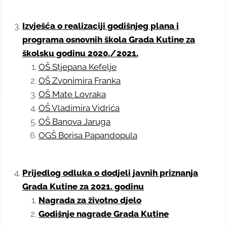
Izvješća o realizaciji godišnjeg plana i
programa osnovnih škola Grada Kutine za
školsku godinu 2020./2021.
OŠ Stjepana Kefelje
OŠ Zvonimira Franka
OŠ Mate Lovraka
OŠ Vladimira Vidrića
OŠ Banova Jaruga
OGŠ Borisa Papandopula
Prijedlog odluka o dodjeli javnih priznanja
Grada Kutine za 2021. godinu
Nagrada za životno djelo
Godišnje nagrade Grada Kutine