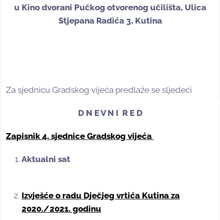
u Kino dvorani Pučkog otvorenog učilišta, Ulica
Stjepana Radića 3, Kutina
Za sjednicu Gradskog vijeća predlaže se sljedeći
D N E V N I R E D
Zapisnik 4. sjednice Gradskog vijeća
Aktualni sat
Izvješće o radu Dječjeg vrtića Kutina za
2020./2021. godinu