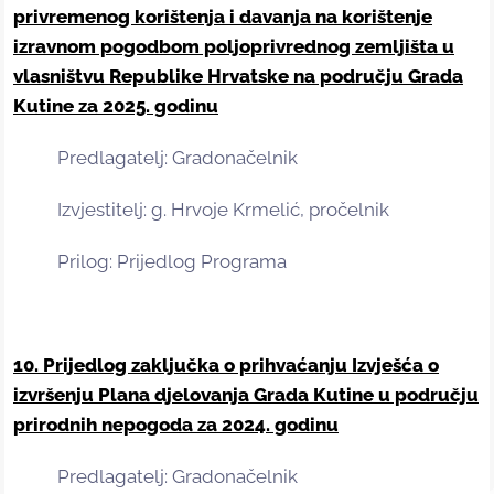
privremenog korištenja i davanja na korištenje
izravnom pogodbom poljoprivrednog zemljišta u
vlasništvu Republike Hrvatske na području Grada
Kutine za 2025. godinu
Predlagatelj: Gradonačelnik
Izvjestitelj: g. Hrvoje Krmelić, pročelnik
Prilog: Prijedlog Programa
10. Prijedlog zaključka o prihvaćanju Izvješća o
izvršenju Plana djelovanja Grada Kutine u području
prirodnih nepogoda za 2024. godinu
Predlagatelj: Gradonačelnik