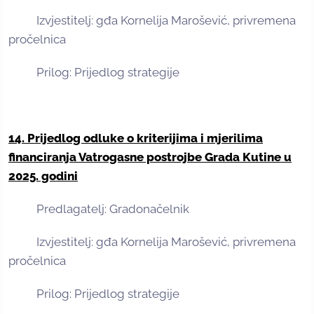
Izvjestitelj: gđa Kornelija Marošević, privremena
pročelnica
Prilog: Prijedlog strategije
14. Prijedlog odluke o kriterijima i mjerilima
financiranja Vatrogasne postrojbe Grada Kutine u
2025. godini
Predlagatelj: Gradonačelnik
Izvjestitelj: gđa Kornelija Marošević, privremena
pročelnica
Prilog: Prijedlog strategije