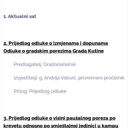
1. Aktualni sat
2.
Prijedlog odluke o izmjenama i dopunama
Odluke o gradskim porezima Grada Kutine
Predlagatelj: Gradonačelnik
Izvjestitelji: g. Andrija Vdović, privremeni pročelnik
Prilog: Prijedlog odluke
3. Prijedlog odluke o visini paušalnog poreza po
krevetu odnosno po smještajnoj jedinici u kampu