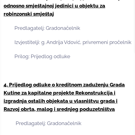
odnosno smještajnoj jedinici u objektu za
robinzonski smještaj
Predlagatelj: Gradonačelnik
Izvjestitelji: g. Andrija Vdović, privremeni pročelnik
Prilog: Prijedlog odluke
4. Prijedlog odluke o kreditnom zaduženju Grada
Kutine za kapitalne projekte Rekonstrukcija i
izgradnja ostalih objekata u vlasništvu grada i
Razvoj obrta, malog i srednjeg poduzetništva
Predlagatelj: Gradonačelnik