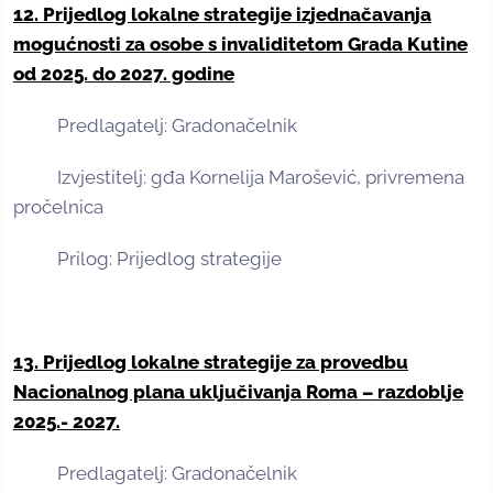
12. Prijedlog lokalne strategije izjednačavanja
mogućnosti za osobe s invaliditetom Grada Kutine
od 2025. do 2027. godine
Predlagatelj: Gradonačelnik
Izvjestitelj: gđa Kornelija Marošević, privremena
pročelnica
Prilog: Prijedlog strategije
13. Prijedlog lokalne strategije za provedbu
Nacionalnog plana uključivanja Roma – razdoblje
2025.- 2027.
Predlagatelj: Gradonačelnik