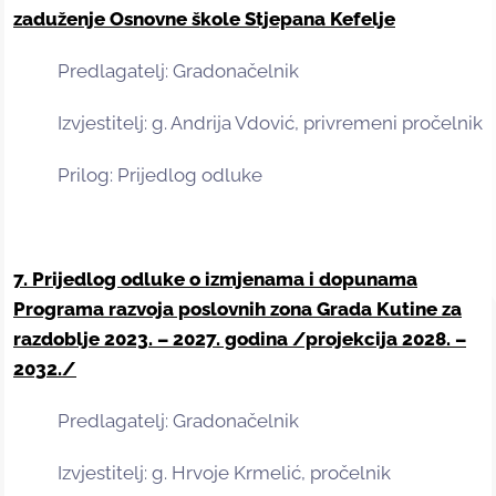
zaduženje Osnovne škole Stjepana Kefelje
Predlagatelj: Gradonačelnik
Izvjestitelj: g. Andrija Vdović, privremeni pročelnik
Prilog: Prijedlog odluke
7. Prijedlog odluke o izmjenama i dopunama
Programa razvoja poslovnih zona Grada Kutine za
razdoblje 2023. – 2027. godina /projekcija 2028. –
2032./
Predlagatelj: Gradonačelnik
Izvjestitelj: g. Hrvoje Krmelić, pročelnik