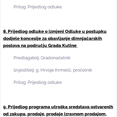
Prilog: Prijedlog odluke
8. Prijedlog odluke o izmjeni Odluke u post
upku
dodjele koncesije za obavljanje dimnjačarskih
poslova na području Grada Kutine
Predlagatelj: Gradonačelnik
Izvjestitelj: g. Hrvoje Krmelić, pročelnik
Prilog: Prijedlog odluke
9. Prijedlog programa utroška sredstava ostvarenih
od zakupa, prodaje, prodaje izravnom prodajom,