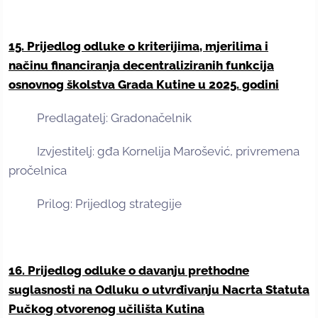
15. Prijedlog odluke o kriterijima, mjerilima i
načinu financiranja decentraliziranih funkcija
osnovnog školstva Grada Kutine u 2025. godini
Predlagatelj: Gradonačelnik
Izvjestitelj: gđa Kornelija Marošević, privremena
pročelnica
Prilog: Prijedlog strategije
16. Prijedlog odluke o davanju prethodne
suglasnosti na Odluku o utvrđivanju Nacrta Statuta
Pučkog otvorenog učilišta Kutina