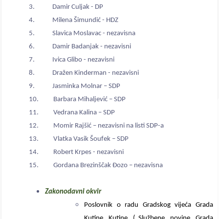
3. Damir Culjak - DP
4. Milena Šimundić - HDZ
5. Slavica Moslavac - nezavisna
6. Damir Badanjak - nezavisni
7. Ivica Glibo - nezavisni
8. Dražen Kinderman - nezavisni
9. Jasminka Molnar – SDP
10. Barbara Mihaljević – SDP
11. Vedrana Kalina – SDP
12. Momir Rajšić – nezavisni na listi SDP-a
13. Vlatka Vasik Šoufek – SDP
14. Robert Krpes - nezavisni
15. Gordana Brezinščak Đozo – nezavisna
Zakonodavni okvir
Poslovnik o radu Gradskog vijeća Grada
Kutine Kutine („Službene novine Grada