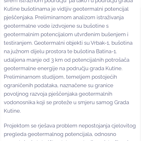
širem istražnom području pa tako i u području grada
Kutine bušotinama je vidljiv geotermalni potencijal
pješčenjaka. Preliminarnom analizom istraživanja
geotermalne vode izdvojene su bušotine s
geotermalnim potencijalom utvrđenim bušenjem i
testiranjem. Geotermalni objekti su Vrbak-1, bušotina
na južnom dijelu prostora te bušotina Batina-1.
udaljena manje od 3 km od potencijalnih potrošača
geotermalne energije na području grada Kutine.
Preliminarnom studijom, temeljem postojećih
ograničenih podataka, naznačene su granice
povoljnog razvoja pješčenjaka geotermalnih
vodonosnika koji se proteže u smjeru samog Grada
Kutine.
Projektom se rješava problem nepostojanja cjelovitog
pregleda geotermalnog potencijala, odnosno