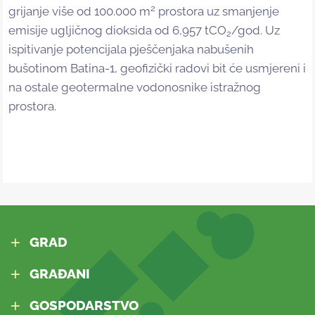
2
grijanje više od 100.000 m
prostora uz smanjenje
emisije ugljičnog dioksida od 6,957 tCO
/god. Uz
2
ispitivanje potencijala pješčenjaka nabušenih
bušotinom Batina-1, geofizički radovi bit će usmjereni i
na ostale geotermalne vodonosnike istražnog
prostora.
GRAD
GRAĐANI
GOSPODARSTVO