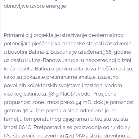
obnovljive izvore energije
Primarni cilj projekta je istraživanje geotermalnog
potencijala pješčenjaka panonske starosti raskrivenih
u bušotini Batina-1. Bušotina je izrađena 1968. godine
uz cestu Kutina-Banova Jaruga, u neposrednoj blizini
kuća naselja Batina u pravcu sela Ilova. Pješčenjaci su,
kako su pokazale preliminarne analize, izuzetno
povoljnih kolektorskih svojstava i zasićeni vodom
visokog saliniteta, 38 g NaCl/l vode. Prosječna
propusnost zone iznosi preko 94 mD, dok je poroznost
gotovo 30 %. Temperatura sloja određena je na
temelju temperaturnog dijagrama i u težištu ležišta
iznosi 86 °C. Pretpostavlja se proizvodnja od 17 do 27
l/s, što znači proizvodnju 5,41 MW
, što je dovoljno za
t