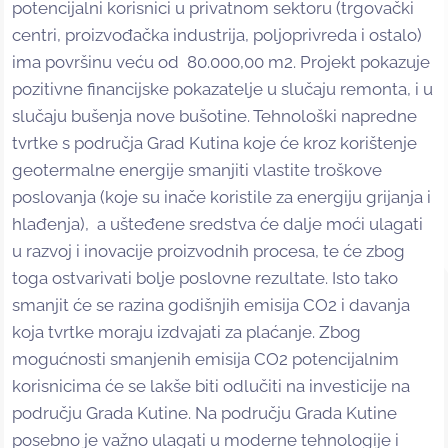
potencijalni korisnici u privatnom sektoru (trgovački
centri, proizvođačka industrija, poljoprivreda i ostalo)
ima površinu veću od 80.000,00 m2. Projekt pokazuje
pozitivne financijske pokazatelje u slučaju remonta, i u
slučaju bušenja nove bušotine. Tehnološki napredne
tvrtke s područja Grad Kutina koje će kroz korištenje
geotermalne energije smanjiti vlastite troškove
poslovanja (koje su inače koristile za energiju grijanja i
hlađenja), a ušteđene sredstva će dalje moći ulagati
u razvoj i inovacije proizvodnih procesa, te će zbog
toga ostvarivati bolje poslovne rezultate. Isto tako
smanjit će se razina godišnjih emisija CO2 i davanja
koja tvrtke moraju izdvajati za plaćanje. Zbog
mogućnosti smanjenih emisija CO2 potencijalnim
korisnicima će se lakše biti odlučiti na investicije na
području Grada Kutine. Na području Grada Kutine
posebno je važno ulagati u moderne tehnologije i