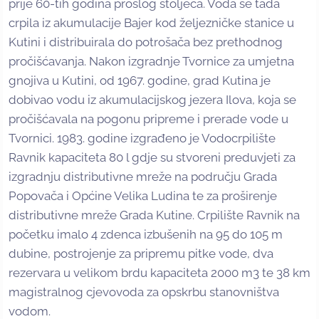
prije 60-tih godina prošlog stoljeća. Voda se tada
crpila iz akumulacije Bajer kod željezničke stanice u
Kutini i distribuirala do potrošača bez prethodnog
pročišćavanja. Nakon izgradnje Tvornice za umjetna
gnojiva u Kutini, od 1967. godine, grad Kutina je
dobivao vodu iz akumulacijskog jezera Ilova, koja se
pročišćavala na pogonu pripreme i prerade vode u
Tvornici. 1983. godine izgrađeno je Vodocrpilište
Ravnik kapaciteta 80 l gdje su stvoreni preduvjeti za
izgradnju distributivne mreže na području Grada
Popovača i Općine Velika Ludina te za proširenje
distributivne mreže Grada Kutine. Crpilište Ravnik na
početku imalo 4 zdenca izbušenih na 95 do 105 m
dubine, postrojenje za pripremu pitke vode, dva
rezervara u velikom brdu kapaciteta 2000 m3 te 38 km
magistralnog cjevovoda za opskrbu stanovništva
vodom.