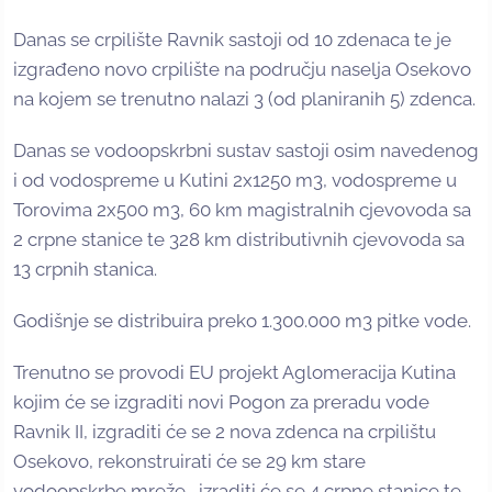
Danas se crpilište Ravnik sastoji od 10 zdenaca te je
izgrađeno novo crpilište na području naselja Osekovo
na kojem se trenutno nalazi 3 (od planiranih 5) zdenca.
Danas se vodoopskrbni sustav sastoji osim navedenog
i od vodospreme u Kutini 2x1250 m3, vodospreme u
Torovima 2x500 m3, 60 km magistralnih cjevovoda sa
2 crpne stanice te 328 km distributivnih cjevovoda sa
13 crpnih stanica.
Godišnje se distribuira preko 1.300.000 m3 pitke vode.
Trenutno se provodi EU projekt Aglomeracija Kutina
kojim će se izgraditi novi Pogon za preradu vode
Ravnik II, izgraditi će se 2 nova zdenca na crpilištu
Osekovo, rekonstruirati će se 29 km stare
vodoopskrbe mreže, izraditi će se 4 crpne stanice te