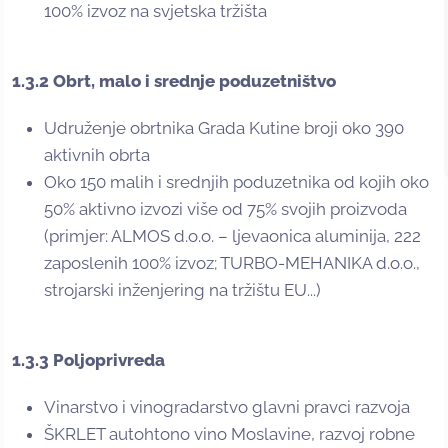
100% izvoz na svjetska tržišta
1.3.2 Obrt, malo i srednje poduzetništvo
Udruženje obrtnika Grada Kutine broji oko 390
aktivnih obrta
Oko 150 malih i srednjih poduzetnika od kojih oko
50% aktivno izvozi više od 75% svojih proizvoda
(primjer: ALMOS d.o.o. – ljevaonica aluminija, 222
zaposlenih 100% izvoz; TURBO-MEHANIKA d.o.o.,
strojarski inženjering na tržištu EU...)
1.3.3 Poljoprivreda
Vinarstvo i vinogradarstvo glavni pravci razvoja
ŠKRLET autohtono vino Moslavine, razvoj robne