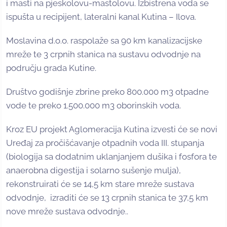
i masti na pjeskolovu-mastolovu. Izbistrena voda se
ispušta u recipijent, lateralni kanal Kutina – Ilova.
Moslavina d.o.o. raspolaže sa 90 km kanalizacijske
mreže te 3 crpnih stanica na sustavu odvodnje na
području grada Kutine.
Društvo godišnje zbrine preko 800.000 m3 otpadne
vode te preko 1.500.000 m3 oborinskih voda.
Kroz EU projekt Aglomeracija Kutina izvesti će se novi
Uređaj za pročišćavanje otpadnih voda III. stupanja
(biologija sa dodatnim uklanjanjem dušika i fosfora te
anaerobna digestija i solarno sušenje mulja),
rekonstruirati će se 14,5 km stare mreže sustava
odvodnje, izraditi će se 13 crpnih stanica te 37,5 km
nove mreže sustava odvodnje..