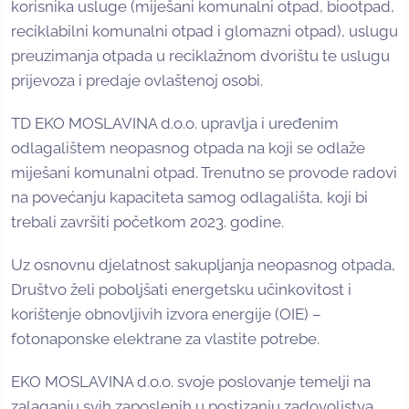
korisnika usluge (miješani komunalni otpad, biootpad,
reciklabilni komunalni otpad i glomazni otpad), uslugu
preuzimanja otpada u reciklažnom dvorištu te uslugu
prijevoza i predaje ovlaštenoj osobi.
TD EKO MOSLAVINA d.o.o. upravlja i uređenim
odlagalištem neopasnog otpada na koji se odlaže
miješani komunalni otpad. Trenutno se provode radovi
na povećanju kapaciteta samog odlagališta, koji bi
trebali završiti početkom 2023. godine.
Uz osnovnu djelatnost sakupljanja neopasnog otpada,
Društvo želi poboljšati energetsku učinkovitost i
korištenje obnovljivih izvora energije (OIE) –
fotonaponske elektrane za vlastite potrebe.
EKO MOSLAVINA d.o.o. svoje poslovanje temelji na
zalaganju svih zaposlenih u postizanju zadovoljstva